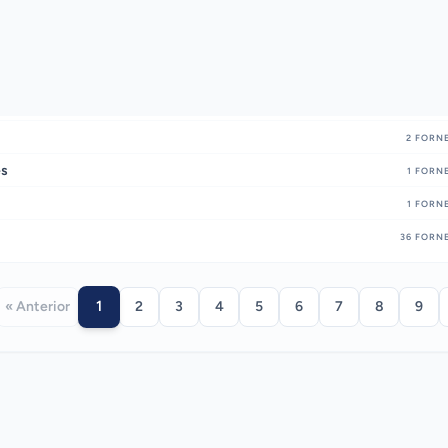
2
FORNE
es
1
FORNE
1
FORNE
36
FORNE
1
« Anterior
2
3
4
5
6
7
8
9