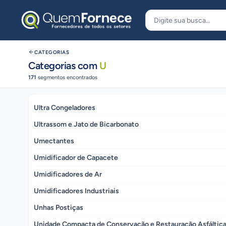
Pular para o conteúdo
CATEGORIAS
Categorias com
U
171
segmentos encontrados
Ultra Congeladores
Ultrassom e Jato de Bicarbonato
Umectantes
Umidificador de Capacete
Umidificadores de Ar
Umidificadores Industriais
Unhas Postiças
Unidade Compacta de Conservação e Restauração Asfáltic