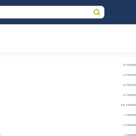
4
FORNE
3
FORNE
2
FORNE
2
FORNE
48
FORNE
1
FORNE
3
FORNE
a
1
FORNE