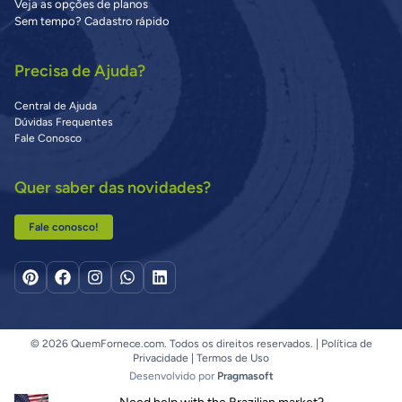
Veja as opções de planos
Sem tempo? Cadastro rápido
Precisa de Ajuda?
Central de Ajuda
Dúvidas Frequentes
Fale Conosco
Quer saber das novidades?
Fale conosco!
© 2026 QuemFornece.com. Todos os direitos reservados. |
Política de
Privacidade
|
Termos de Uso
Desenvolvido por
Pragmasoft