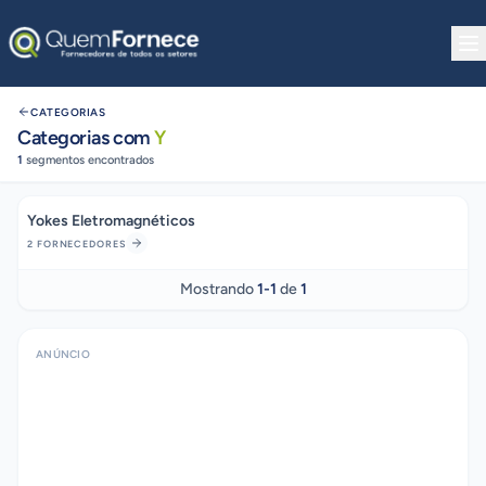
Pular para o conteúdo
CATEGORIAS
Categorias com
Y
1
segmentos encontrados
Yokes Eletromagnéticos
2
FORNECEDORES
Mostrando
1
-
1
de
1
ANÚNCIO