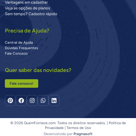
Vantagens em cadastrar
Veja as opções de planos
Sem tempo? Cadastro rápido
Precisa de Ajuda?
Central de Ajuda
Dúvidas Frequentes
Fale Conosco
Quer saber das novidades?
Fale conosco!
© 2026 QuemFornece.com. Todos os direitos reservados. |
Política de
Privacidade
|
Termos de Uso
Desenvolvido por
Pragmasoft