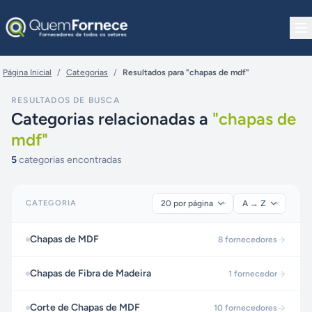
Pular para o conteúdo
Página Inicial
/
Categorias
/
Resultados para "chapas de mdf"
RESULTADOS DE BUSCA
Categorias relacionadas a
"
chapas de
mdf
"
5
categorias encontradas
CATEGORIA
Chapas de MDF
8
fornecedores
Chapas de Fibra de Madeira
1
fornecedor
Corte de Chapas de MDF
10
fornecedores