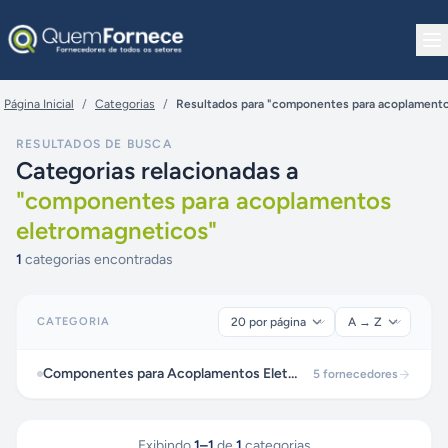
Pular para o conteúdo
Página Inicial
/
Categorias
/
Resultados para "componentes para acoplamento
RESULTADOS DE BUSCA
Categorias relacionadas a
"
componentes para acoplamentos
eletromagneticos
"
1
categorias encontradas
CATEGORIA
Componentes para Acoplamentos Eletromagnéticos
5
fornecedores
Exibindo
1
–
1
de
1
categorias