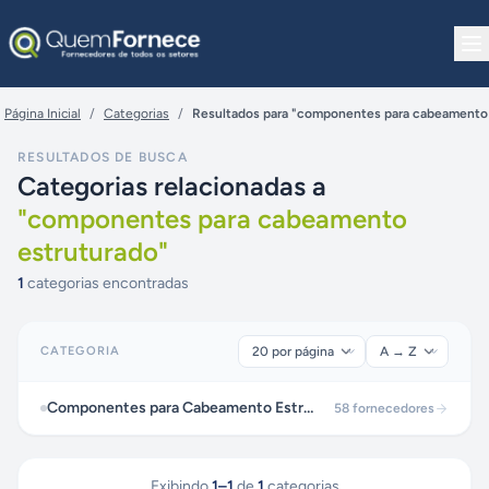
Pular para o conteúdo
Página Inicial
/
Categorias
/
Resultados para "componentes para cabeamento 
RESULTADOS DE BUSCA
Categorias relacionadas a
"
componentes para cabeamento
estruturado
"
1
categorias encontradas
CATEGORIA
Componentes para Cabeamento Estruturado
58
fornecedores
Exibindo
1
–
1
de
1
categorias