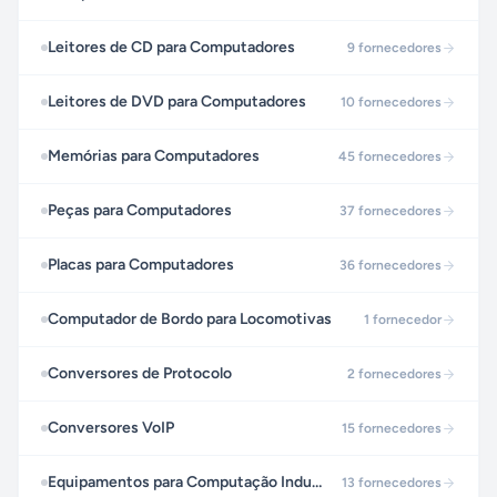
Leitores de CD para Computadores
9
fornecedores
Leitores de DVD para Computadores
10
fornecedores
Memórias para Computadores
45
fornecedores
Peças para Computadores
37
fornecedores
Placas para Computadores
36
fornecedores
Computador de Bordo para Locomotivas
1
fornecedor
Conversores de Protocolo
2
fornecedores
Conversores VoIP
15
fornecedores
Equipamentos para Computação Industrial
13
fornecedores