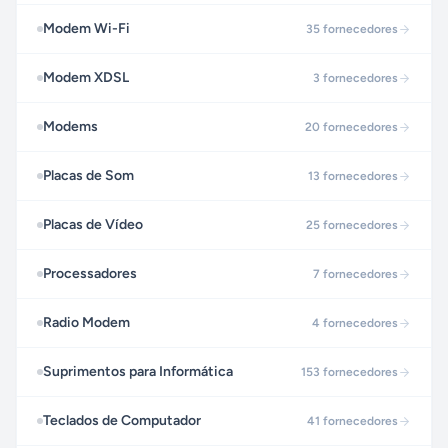
Modem Wi-Fi
35
fornecedores
Modem XDSL
3
fornecedores
Modems
20
fornecedores
Placas de Som
13
fornecedores
Placas de Vídeo
25
fornecedores
Processadores
7
fornecedores
Radio Modem
4
fornecedores
Suprimentos para Informática
153
fornecedores
Teclados de Computador
41
fornecedores