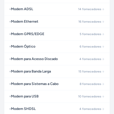
Modem ADSL
14
fornecedores
Modem Ethernet
16
fornecedores
Modem GPRS/EDGE
5
fornecedores
Modem Óptico
6
fornecedores
Modem para Acesso Discado
4
fornecedores
Modem para Banda Larga
15
fornecedores
Modem para Sistemas a Cabo
8
fornecedores
Modem para USB
10
fornecedores
Modem SHDSL
4
fornecedores