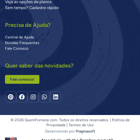
Veja as opções de planos
Sem tempo? Cadastro rápido
Precisa de Ajuda?
Central de Ajuda
Dúvidas Frequentes
Fale Conosco
Quer saber das novidades?
Fale conosco!
© 2026 QuemFornece.com. Todos os direitos reservados. |
Política de
Privacidade
|
Termos de Uso
Desenvolvido por
Pragmasoft