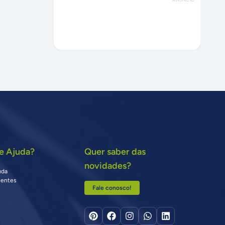
e Ajuda?
Quer saber das
novidades?
uda
uentes
Fale conosco!