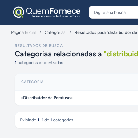
Pular para o conteúdo
Página Inicial
/
Categorias
/
Resultados para "distribuidor de
RESULTADOS DE BUSCA
Categorias relacionadas a
"
distribui
1
categorias encontradas
CATEGORIA
Distribuidor de Parafusos
Exibindo
1
–
1
de
1
categorias