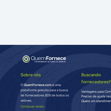
Sobre nós
Buscando
fornecedores?
O
QuemFornece.com
é uma
plataforma gratuita para a busca
Vantagens para Co
de fornecedores B2B de todos os
Preciso de ajuda na
setores.
Quero um atendimen
Continuar lendo...