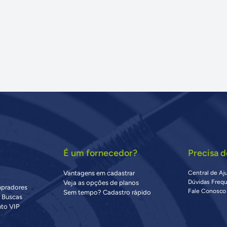
É um fornecedor?
Precisa d
Vantagens em cadastrar
Central de Aj
Dúvidas Freq
Veja as opções de planos
mpradores
Fale Conosco
Sem tempo? Cadastro rápido
s Buscas
to VIP