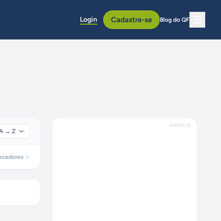
Login
Cadastre-se
Blog do QF
ANÚNCIO
ecedores