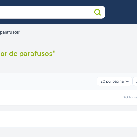
 parafusos"
dor de parafusos
"
30
forn