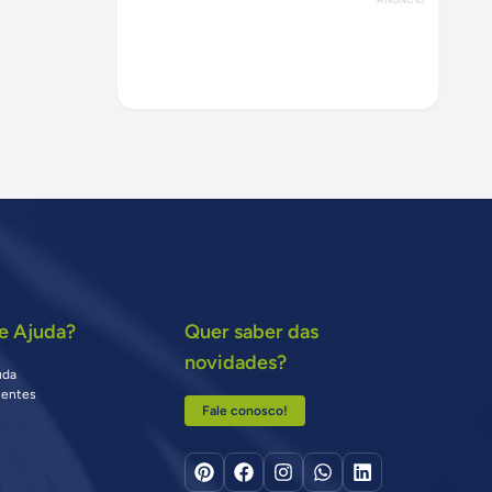
e Ajuda?
Quer saber das
novidades?
uda
uentes
Fale conosco!