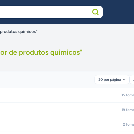
e produtos quimicos"
dor de produtos quimicos
"
35
forn
19
forn
2
forn