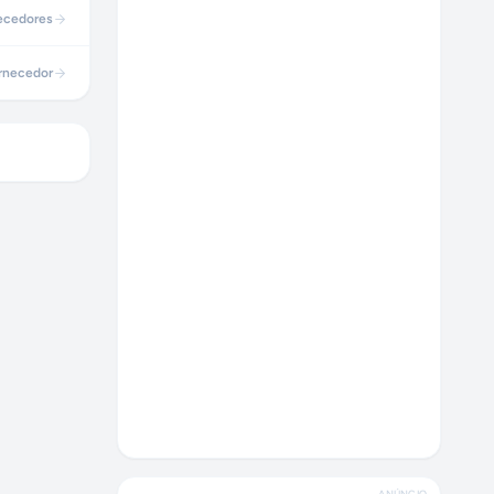
ecedores
rnecedor
ANÚNCIO