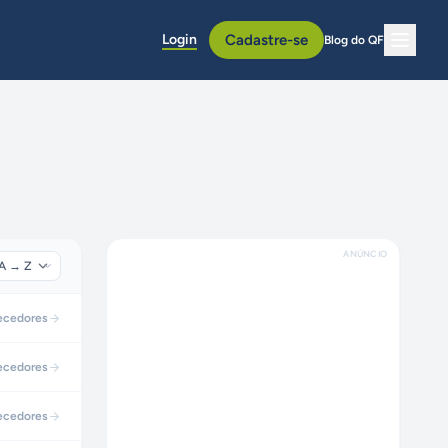
Login
Cadastre-se
Blog do QF
ANÚNCIO
ecedores
ecedores
ecedores