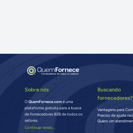
Sobre nós
Buscando
fornecedores?
O
QuemFornece.com
é uma
plataforma gratuita para a busca
Vantagens para Co
de fornecedores B2B de todos os
Preciso de ajuda na
setores.
Quero um atendimen
Continuar lendo...