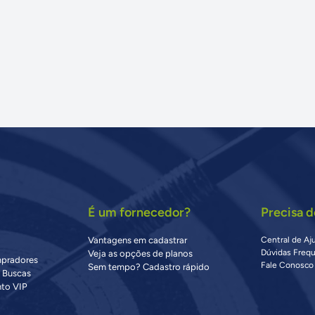
É um fornecedor?
Precisa d
Vantagens em cadastrar
Central de Aj
Dúvidas Freq
Veja as opções de planos
mpradores
Fale Conosco
Sem tempo? Cadastro rápido
s Buscas
to VIP