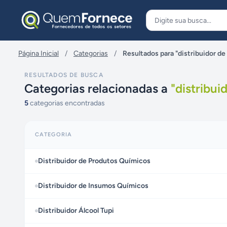
Pular para o conteúdo
Página Inicial
/
Categorias
/
Resultados para "distribuidor d
RESULTADOS DE BUSCA
Categorias relacionadas a
"
distribui
5
categorias encontradas
CATEGORIA
Distribuidor de Produtos Químicos
Distribuidor de Insumos Químicos
Distribuidor Álcool Tupi