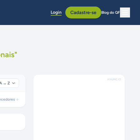
Login
Cadastre-se
Blog do QF
onais
"
ANÚNCIO
ecedores