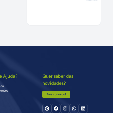
e Ajuda?
Quer saber das
novidades?
uda
uentes
Fale conosco!