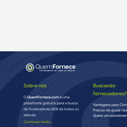
Sobre nós
Buscando
fornecedores?
O
QuemFornece.com
é uma
plataforma gratuita para a busca
Vantagens para Co
de fornecedores B2B de todos os
Preciso de ajuda na
setores.
Quero um atendimen
Continuar lendo...