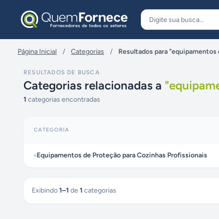
Pular para o conteúdo
Página Inicial
/
Categorias
/
Resultados para "equipamentos d
RESULTADOS DE BUSCA
Categorias relacionadas a
"
equipame
1
categorias encontradas
CATEGORIA
Equipamentos de Proteção para Cozinhas Profissionais
Exibindo
1
–
1
de
1
categorias