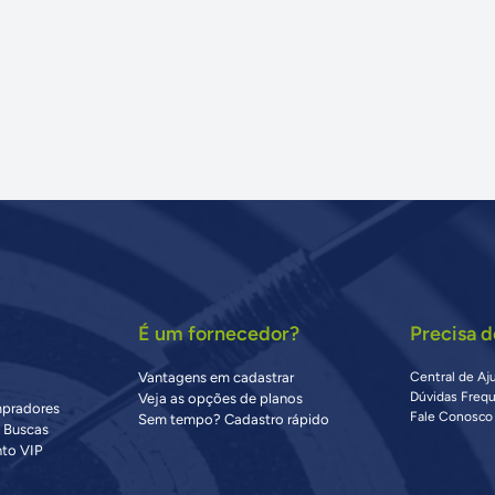
É um fornecedor?
Precisa d
Vantagens em cadastrar
Central de Aj
Dúvidas Freq
Veja as opções de planos
mpradores
Fale Conosco
Sem tempo? Cadastro rápido
s Buscas
to VIP