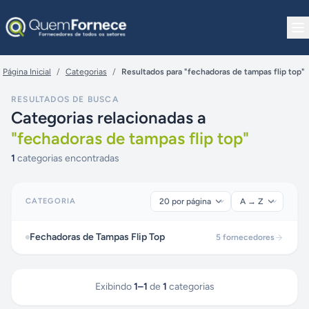
Pular para o conteúdo
Página Inicial
/
Categorias
/
Resultados para "fechadoras de tampas flip top"
RESULTADOS DE BUSCA
Categorias relacionadas a
"
fechadoras de tampas flip top
"
1
categorias encontradas
CATEGORIA
Fechadoras de Tampas Flip Top
5
fornecedores
Exibindo
1
–
1
de
1
categorias