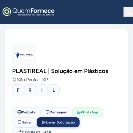
Pular para o conteúdo
PLASTIREAL | Solução em Plásticos
São Paulo
-
SP
F
R
I
L
Website
Mensagem
WhatsApp
Salvar
Enviar Solicitação
COMPARTILHAR