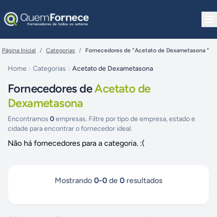
Pular para o conteúdo
Página Inicial
/
Categorias
/
Fornecedores de "Acetato de Dexametasona "
Home
Categorias
Acetato de Dexametasona
Fornecedores de
Acetato de
Dexametasona
Encontramos
0
empresas. Filtre por tipo de empresa, estado e
cidade para encontrar o fornecedor ideal.
Não há fornecedores para a categoria. :(
Mostrando
0
-
0
de
0
resultados