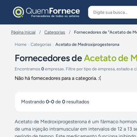
Pular para o conteúdo
Página Inicial
/
Categorias
/
Fornecedores de "Acetato de M
Home
Categorias
Acetato de Medroxiprogesterona
Fornecedores de
Acetato de M
Encontramos
0
empresas. Filtre por tipo de empresa, estado e c
Não há fornecedores para a categoria. :(
Mostrando
0
-
0
de
0
resultados
Acetato de Medroxiprogesterona é um fármaco hormonal
de uma injeção intramuscular em intervalos de 12 a 13 
período de tempo. Este medicamento funciona inibindo a