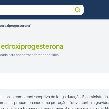
edroxiprogesterona"
edroxiprogesterona
idade para encontrar o fornecedor ideal.
 usado como contraceptivo de longa duração. É administrado
semanas, proporcionando uma proteção efetiva contra a gravide
 ovulação e tornando o muco cervical mais espesso, o que difi