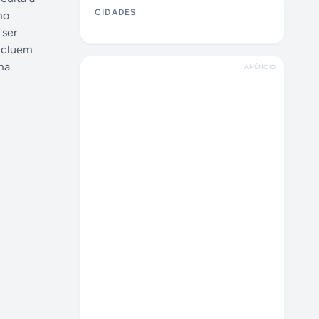
CIDADES
mo
 ser
incluem
ma
ANÚNCIO