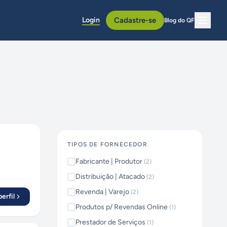
Login
Cadastre-se
Blog do QF
TIPOS DE FORNECEDOR
Fabricante | Produtor
(
2
)
Distribuição | Atacado
(
2
)
Revenda | Varejo
(
2
)
erfil
Produtos p/ Revendas Online
(
1
)
Prestador de Serviços
(
1
)