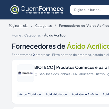
Pular para o conteúdo
Página Inicial
/
Categorias
/
Fornecedores de "Ácido Acrílico
Home
Categorias
Ácido Acrílico
Fornecedores de
Ácido Acrílic
Encontramos
2
empresas. Filtre por tipo de empresa, estado e c
BIOTECC | Produtos Químicos e para 
São José dos Pinhais
-
PR
Fabricante
·
Distribui
Ácido Clorídrico
Ácido Muriático
Acetato de Amônio
Ácid