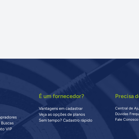
É um fornecedor?
Precisa d
Vantagens em cadastrar
Central de Aj
Dúvidas Freq
Veja as opções de planos
mpradores
Fale Conosco
Sem tempo? Cadastro rápido
s Buscas
to VIP