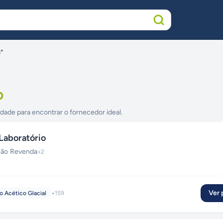
"
o
idade para encontrar o fornecedor ideal.
Laboratório
ção
·
Revenda
+
2
Ver p
o Acético Glacial
+
159