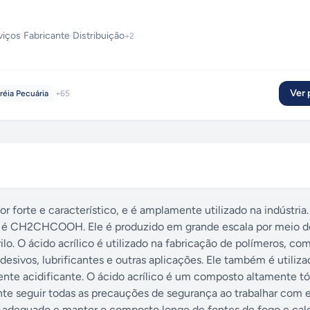
viços
·
Fabricante
·
Distribuição
+
2
Ver p
réia Pecuária
+
65
 forte e característico, e é amplamente utilizado na indústria.
ica é CH2CHCOOH. Ele é produzido em grande escala por meio 
lo. O ácido acrílico é utilizado na fabricação de polímeros, co
, adesivos, lubrificantes e outras aplicações. Ele também é utili
nte acidificante. O ácido acrílico é um composto altamente tó
nte seguir todas as precauções de segurança ao trabalhar com 
adequado e manter o composto longe de fontes de fogo e calo