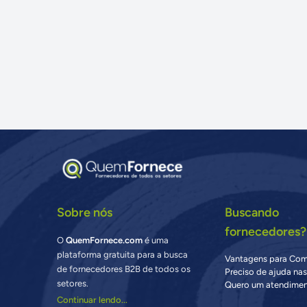
Sobre nós
Buscando
fornecedores?
O
QuemFornece.com
é uma
plataforma gratuita para a busca
Vantagens para Co
de fornecedores B2B de todos os
Preciso de ajuda na
setores.
Quero um atendimen
Continuar lendo...