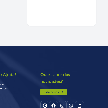
e Ajuda?
Quer saber das
novidades?
uda
uentes
Fale conosco!