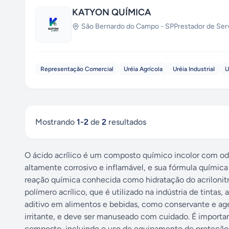
KATYON QUÍMICA
São Bernardo do Campo
-
SP
Prestador de Ser
Representação Comercial
Uréia Agrícola
Uréia IndustriaI
U
Mostrando
1
-
2
de
2
resultados
O ácido acrílico é um composto químico incolor com odor
altamente corrosivo e inflamável, e sua fórmula quím
reação química conhecida como hidratação do acrilonitri
polímero acrílico, que é utilizado na indústria de tintas
aditivo em alimentos e bebidas, como conservante e age
irritante, e deve ser manuseado com cuidado. É importa
composto, incluindo o uso de equipamento de proteção 