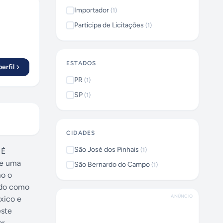
Importador
(
1
)
Participa de Licitações
(
1
)
ESTADOS
erfil
PR
(
1
)
SP
(
1
)
CIDADES
São José dos Pinhais
 É
(
1
)
de uma
São Bernardo do Campo
(
1
)
mo o
zado como
ANÚNCIO
xico e
este
r.