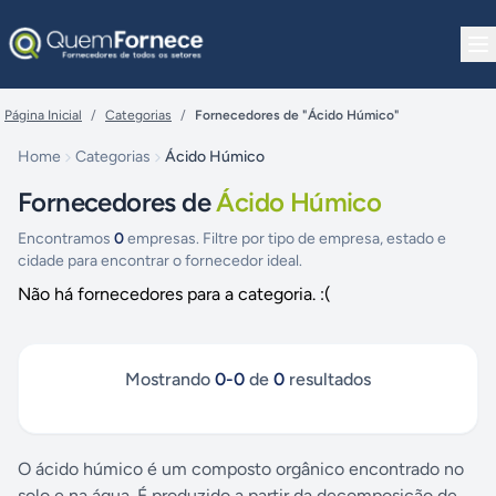
Pular para o conteúdo
Página Inicial
/
Categorias
/
Fornecedores de "Ácido Húmico"
Home
Categorias
Ácido Húmico
Fornecedores de
Ácido Húmico
Encontramos
0
empresas. Filtre por tipo de empresa, estado e
cidade para encontrar o fornecedor ideal.
Não há fornecedores para a categoria. :(
Mostrando
0
-
0
de
0
resultados
O ácido húmico é um composto orgânico encontrado no
solo e na água. É produzido a partir da decomposição de