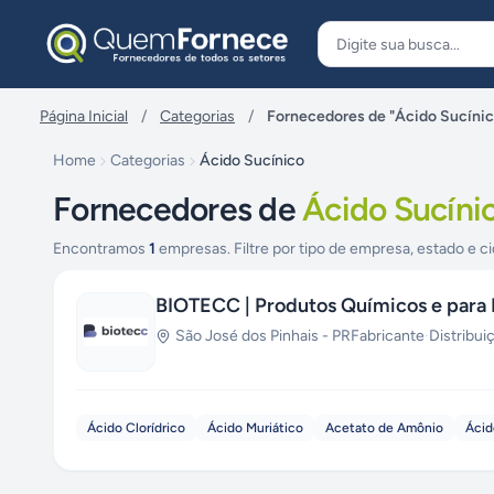
Pular para o conteúdo
Página Inicial
/
Categorias
/
Fornecedores de "Ácido Sucínic
Home
Categorias
Ácido Sucínico
Fornecedores de
Ácido Sucíni
Encontramos
1
empresas. Filtre por tipo de empresa, estado e ci
BIOTECC | Produtos Químicos e para 
São José dos Pinhais
-
PR
Fabricante
·
Distribui
Ácido Clorídrico
Ácido Muriático
Acetato de Amônio
Ácid