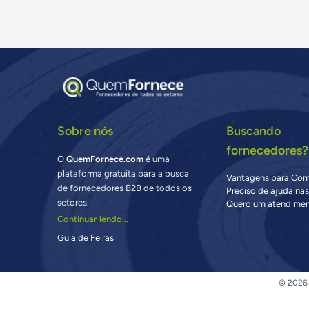
Sobre nós
Buscando
fornecedores?
O
QuemFornece.com
é uma
plataforma gratuita para a busca
Vantagens para Co
de fornecedores B2B de todos os
Preciso de ajuda na
setores.
Quero um atendimen
Continuar lendo...
Guia de Feiras
© 2026 