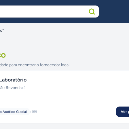
o"
co
dade para encontrar o fornecedor ideal.
Laboratório
ção
·
Revenda
+
2
Ver p
o Acético Glacial
+
159