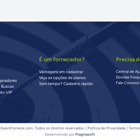
É um fornecedor?
Precisa d
Vantagens em cadastrar
Central de Aj
Dúvidas Freq
Veja as opções de planos
mpradores
Fale Conosco
Sem tempo? Cadastro rápido
s Buscas
to VIP
QuemFornece.com. Todos os direitos reservados. |
Política de Privacidade
|
Termo
Desenvolvido por
Pragmasoft