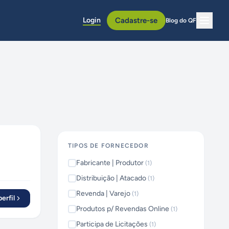
Login
Cadastre-se
Blog do QF
TIPOS DE FORNECEDOR
Fabricante | Produtor
(
1
)
Distribuição | Atacado
(
1
)
Revenda | Varejo
(
1
)
erfil
Produtos p/ Revendas Online
(
1
)
Participa de Licitações
(
1
)