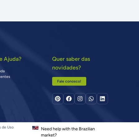
e Ajuda?
Quer saber das
novidades?
uda
uentes
Fale conosco!
s de Uso
Need help with the Brazilian
market?