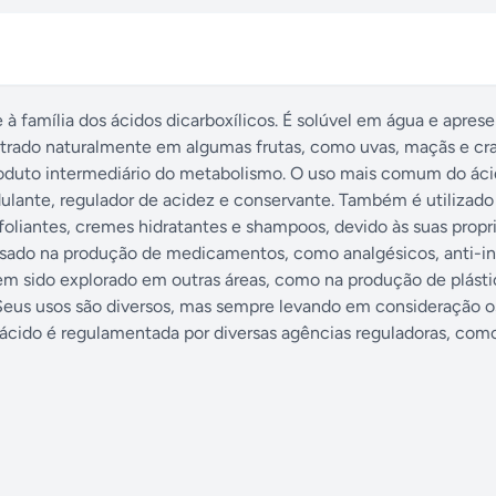
 família dos ácidos dicarboxílicos. É solúvel em água e apres
ontrado naturalmente em algumas frutas, como uvas, maçãs e cra
oduto intermediário do metabolismo. O uso mais comum do ác
dulante, regulador de acidez e conservante. Também é utilizad
oliantes, cremes hidratantes e shampoos, devido às suas prop
é usado na produção de medicamentos, como analgésicos, anti-in
em sido explorado em outras áreas, como na produção de plásti
Seus usos são diversos, mas sempre levando em consideração o
e ácido é regulamentada por diversas agências reguladoras, com