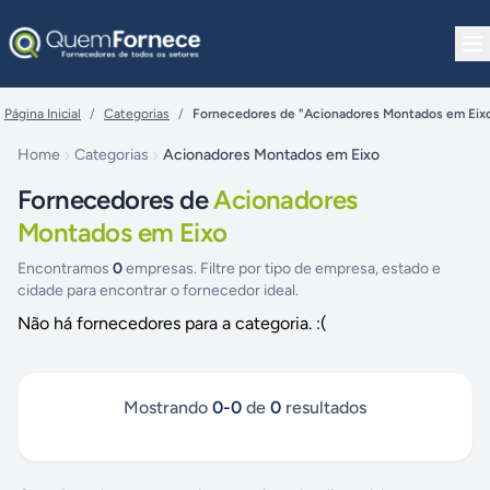
Pular para o conteúdo
Página Inicial
/
Categorias
/
Fornecedores de "Acionadores Montados em Eix
Home
Categorias
Acionadores Montados em Eixo
Fornecedores de
Acionadores
Montados em Eixo
Encontramos
0
empresas. Filtre por tipo de empresa, estado e
cidade para encontrar o fornecedor ideal.
Não há fornecedores para a categoria. :(
Mostrando
0
-
0
de
0
resultados