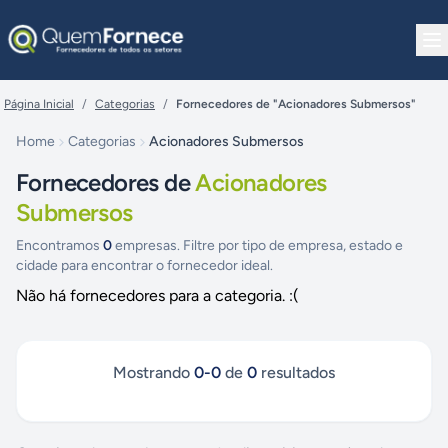
Pular para o conteúdo
Página Inicial
/
Categorias
/
Fornecedores de "Acionadores Submersos"
Home
Categorias
Acionadores Submersos
Fornecedores de
Acionadores
Submersos
Encontramos
0
empresas. Filtre por tipo de empresa, estado e
cidade para encontrar o fornecedor ideal.
Não há fornecedores para a categoria. :(
Mostrando
0
-
0
de
0
resultados