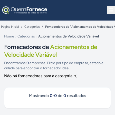
Pular para o conteúdo
Página Inicial
/
Categorias
/
Fornecedores de "Acionamentos de Velocidade V
Home
Categorias
Acionamentos de Velocidade Variável
Fornecedores de
Acionamentos de
Velocidade Variável
Encontramos
0
empresas. Filtre por tipo de empresa, estado e
cidade para encontrar o fornecedor ideal.
Não há fornecedores para a categoria. :(
Mostrando
0
-
0
de
0
resultados