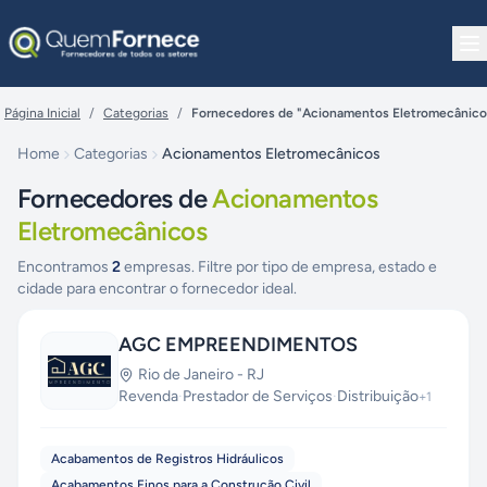
Pular para o conteúdo
Página Inicial
/
Categorias
/
Fornecedores de "Acionamentos Eletromecânico
Home
Categorias
Acionamentos Eletromecânicos
Fornecedores de
Acionamentos
Eletromecânicos
Encontramos
2
empresas. Filtre por tipo de empresa, estado e
cidade para encontrar o fornecedor ideal.
AGC EMPREENDIMENTOS
Rio de Janeiro
-
RJ
Revenda
·
Prestador de Serviços
·
Distribuição
+
1
Acabamentos de Registros Hidráulicos
Acabamentos Finos para a Construção Civil