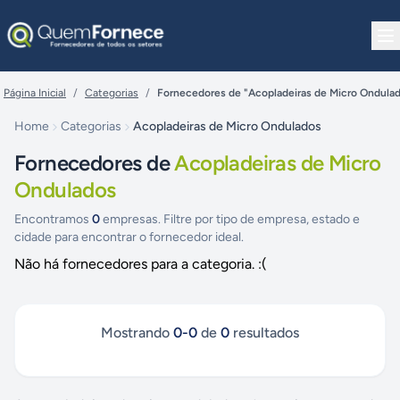
Pular para o conteúdo
Página Inicial
/
Categorias
/
Fornecedores de "Acopladeiras de Micro Ondula
Home
Categorias
Acopladeiras de Micro Ondulados
Fornecedores de
Acopladeiras de Micro
Ondulados
Encontramos
0
empresas. Filtre por tipo de empresa, estado e
cidade para encontrar o fornecedor ideal.
Não há fornecedores para a categoria. :(
Mostrando
0
-
0
de
0
resultados