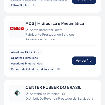
Filtros Duplex
+
13
ADS | Hidráulica e Pneumática
Santa Bárbara d'Oeste
-
SP
Fabricante
·
Prestador de Serviços
·
Assistência Técnica
Atuadores Hidráulicos
Cilindros Hidráulicos
Ver perfil
Atuadores Pneumáticos
Reparos de Cilindros Hidráulicos
+
10
CENTER RUBBER DO BRASIL
Santana de Parnaíba
-
SP
Distribuição
·
Revenda
·
Prestador de Serviços
+
3