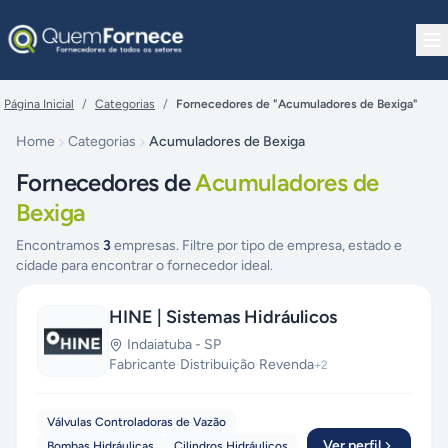
Pular para o conteúdo
Página Inicial
/
Categorias
/
Fornecedores de "Acumuladores de Bexiga"
Home
Categorias
Acumuladores de Bexiga
Fornecedores de
Acumuladores de
Bexiga
Encontramos
3
empresas. Filtre por tipo de empresa, estado e
cidade para encontrar o fornecedor ideal.
HINE | Sistemas Hidráulicos
Indaiatuba
-
SP
Fabricante
·
Distribuição
·
Revenda
+
2
Válvulas Controladoras de Vazão
Ver perfil
Bombas Hidráulicas
Cilindros Hidráulicos