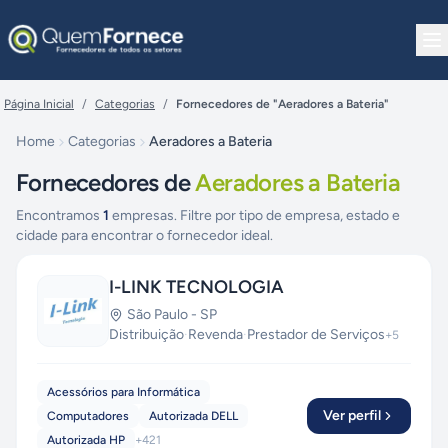
Pular para o conteúdo
Página Inicial
/
Categorias
/
Fornecedores de "Aeradores a Bateria"
Home
Categorias
Aeradores a Bateria
Fornecedores de
Aeradores a Bateria
Encontramos
1
empresas. Filtre por tipo de empresa, estado e
cidade para encontrar o fornecedor ideal.
I-LINK TECNOLOGIA
São Paulo
-
SP
Distribuição
·
Revenda
·
Prestador de Serviços
+
5
Acessórios para Informática
Ver perfil
Computadores
Autorizada DELL
Autorizada HP
+
421