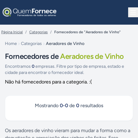
Pular para o conteúdo
Página Inicial
/
Categorias
/
Fornecedores de "Aeradores de Vinho"
Home
Categorias
Aeradores de Vinho
Fornecedores de
Aeradores de Vinho
Encontramos
0
empresas. Filtre por tipo de empresa, estado e
cidade para encontrar o fornecedor ideal.
Não há fornecedores para a categoria. :(
Mostrando
0
-
0
de
0
resultados
Os aeradores de vinho vieram para mudar a forma como a
degustação e apreciação dos vinhos são feitas. Esse