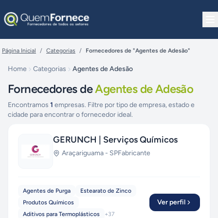
Pular para o conteúdo
Página Inicial
/
Categorias
/
Fornecedores de "Agentes de Adesão"
Home
Categorias
Agentes de Adesão
Fornecedores de
Agentes de Adesão
Encontramos
1
empresas. Filtre por tipo de empresa, estado e
cidade para encontrar o fornecedor ideal.
GERUNCH | Serviços Químicos
Araçariguama
-
SP
Fabricante
Agentes de Purga
Estearato de Zinco
Ver perfil
Produtos Químicos
Aditivos para Termoplásticos
+
37