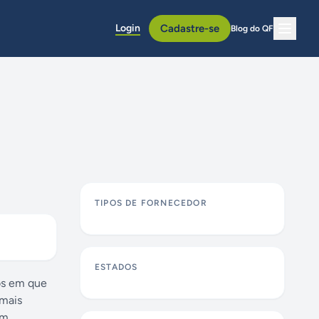
Login
Cadastre-se
Blog do QF
TIPOS DE FORNECEDOR
ESTADOS
tos em que
 mais
ém