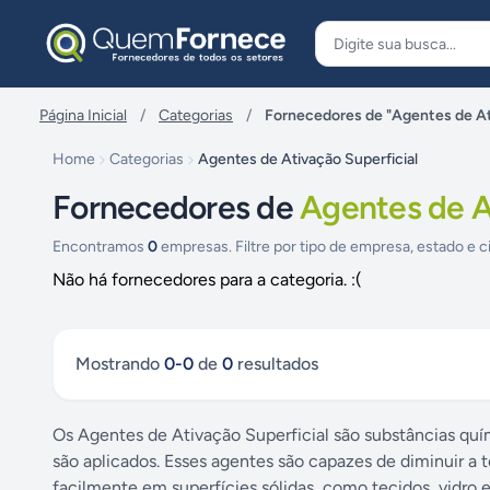
Pular para o conteúdo
Página Inicial
/
Categorias
/
Fornecedores de "Agentes de At
Home
Categorias
Agentes de Ativação Superficial
Fornecedores de
Agentes de A
Encontramos
0
empresas. Filtre por tipo de empresa, estado e c
Não há fornecedores para a categoria. :(
Mostrando
0
-
0
de
0
resultados
Os Agentes de Ativação Superficial são substâncias quím
são aplicados. Esses agentes são capazes de diminuir a 
facilmente em superfícies sólidas, como tecidos, vidro