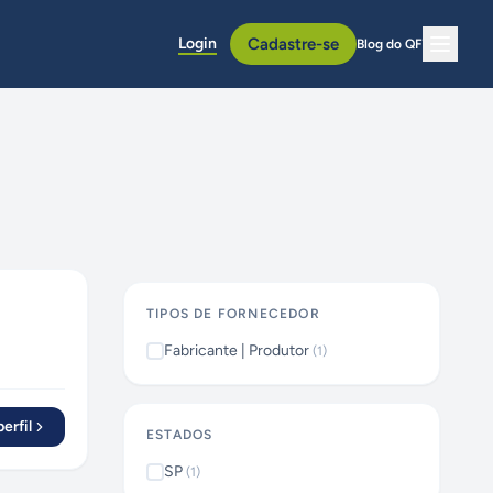
Login
Cadastre-se
Blog do QF
TIPOS DE FORNECEDOR
Fabricante | Produtor
(
1
)
erfil
ESTADOS
SP
(
1
)