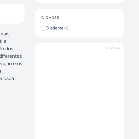
CIDADES
Diadema
(
1
)
riais
l e
ão dos
ANÚNCIO
diferentes
zação e os
s
ra cada