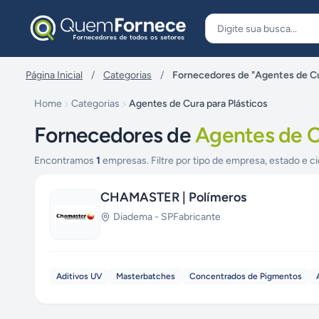
Pular para o conteúdo
Página Inicial
/
Categorias
/
Fornecedores de "Agentes de Cu
Home
Categorias
Agentes de Cura para Plásticos
Fornecedores de
Agentes de C
Encontramos
1
empresas. Filtre por tipo de empresa, estado e ci
CHAMASTER | Polímeros
Diadema
-
SP
Fabricante
Aditivos UV
Masterbatches
Concentrados de Pigmentos