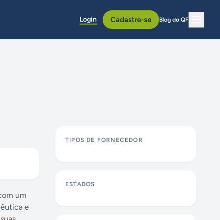
Login
Cadastre-se
Blog do QF
TIPOS DE FORNECEDOR
ESTADOS
, com um
cêutica e
 suas