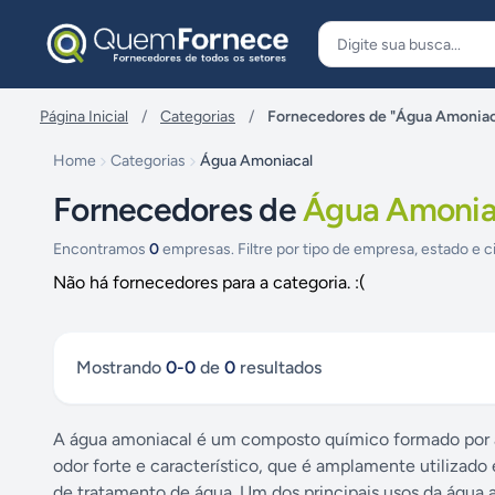
Pular para o conteúdo
Página Inicial
/
Categorias
/
Fornecedores de "Água Amoniac
Home
Categorias
Água Amoniacal
Fornecedores de
Água Amonia
Encontramos
0
empresas. Filtre por tipo de empresa, estado e c
Não há fornecedores para a categoria. :(
Mostrando
0
-
0
de
0
resultados
A água amoniacal é um composto químico formado por a
odor forte e característico, que é amplamente utilizado 
de tratamento de água. Um dos principais usos da água 