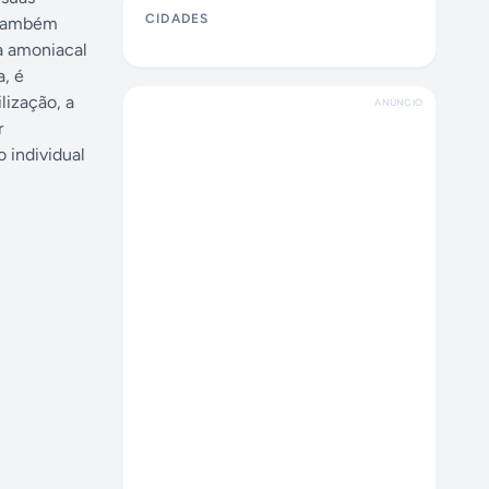
CIDADES
É também
ua amoniacal
a, é
lização, a
ANÚNCIO
r
 individual