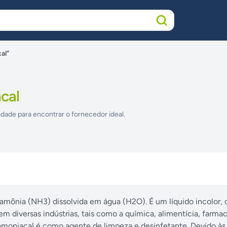
al"
cal
idade para encontrar o fornecedor ideal.
mônia (NH3) dissolvida em água (H2O). É um líquido incolor
em diversas indústrias, tais como a química, alimentícia, farma
amoniacal é como agente de limpeza e desinfetante. Devido às