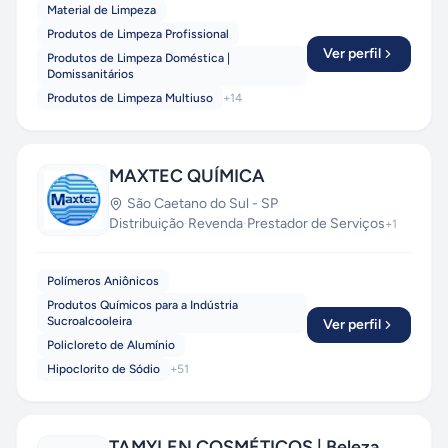
Material de Limpeza
Produtos de Limpeza Profissional
Ver perfil
Produtos de Limpeza Doméstica |
Domissanitários
Produtos de Limpeza Multiuso
+
14
MAXTEC QUÍMICA
São Caetano do Sul
-
SP
Distribuição
·
Revenda
·
Prestador de Serviços
+
1
Polímeros Aniônicos
Produtos Químicos para a Indústria
Sucroalcooleira
Ver perfil
Policloreto de Alumínio
Hipoclorito de Sódio
+
51
TAMYLEN COSMÉTICOS | Beleza,