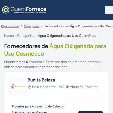
Pular para o conteúdo
Página Inicial
/
Categorias
/
Fornecedores de "Água Oxigenada para Uso Cos
Home
Categorias
Água Oxigenada para Uso Cosmético
Fornecedores de
Água Oxigenada para
Uso Cosmético
Encontramos
6
empresas. Filtre por tipo de empresa, estado e
cidade para encontrar o fornecedor ideal.
Bunita Beleza
Belo Horizonte
-
MG
Distribuição
·
Revenda
Produtos para Alisamento de Cabelos
Máscaras para os Cabelos