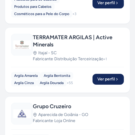
Ver perfil
Produtos para Cabelos
Cosméticos para a Pele do Corpo
+
3
TERRAMATER ARGILAS | Active
Minerals
Itajaí
-
SC
Fabricante
·
Distribuição
·
Terceirização
+
1
Argila Amarela
Argila Bentonita
Ver perfil
Argila Cinza
Argila Dourada
+
55
Grupo Cruzeiro
Aparecida de Goiânia
-
GO
Fabricante
·
Loja Online