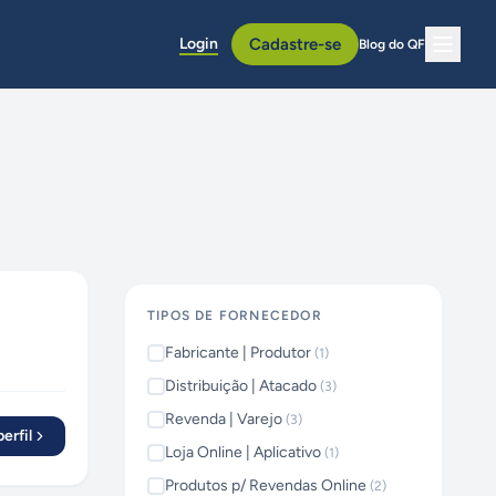
Login
Cadastre-se
Blog do QF
TIPOS DE FORNECEDOR
Fabricante | Produtor
(
1
)
Distribuição | Atacado
(
3
)
Revenda | Varejo
(
3
)
erfil
Loja Online | Aplicativo
(
1
)
Produtos p/ Revendas Online
(
2
)