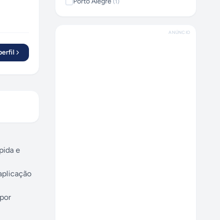
Porto Alegre
(
1
)
ANÚNCIO
erfil
pida e
aplicação
por