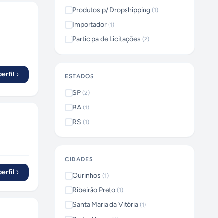
Produtos p/ Dropshipping
(
1
)
Importador
(
1
)
Participa de Licitações
(
2
)
erfil
ESTADOS
SP
(
2
)
BA
(
1
)
RS
(
1
)
CIDADES
erfil
Ourinhos
(
1
)
Ribeirão Preto
(
1
)
Santa Maria da Vitória
(
1
)