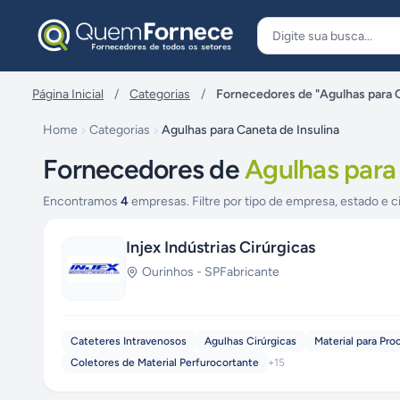
Pular para o conteúdo
Página Inicial
/
Categorias
/
Fornecedores de "Agulhas para C
Home
Categorias
Agulhas para Caneta de Insulina
Fornecedores de
Agulhas para 
Encontramos
4
empresas. Filtre por tipo de empresa, estado e c
Injex Indústrias Cirúrgicas
Ourinhos
-
SP
Fabricante
Cateteres Intravenosos
Agulhas Cirúrgicas
Material para Pr
Coletores de Material Perfurocortante
+
15