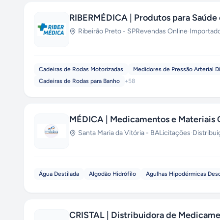
RIBERMÉDICA | Produtos para Saúde 
Ribeirão Preto
-
SP
Revendas Online
·
Importad
Cadeiras de Rodas Motorizadas
Medidores de Pressão Arterial Di
Cadeiras de Rodas para Banho
+
58
MÉDICA | Medicamentos e Materiais 
Santa Maria da Vitória
-
BA
Licitações
·
Distribu
Água Destilada
Algodão Hidrófilo
Agulhas Hipodérmicas Desc
CRISTAL | Distribuidora de Medicam