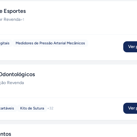
e Esportes
or
·
Revenda
+
1
gitais
Medidores de Pressão Arterial Mecânicos
Ver p
Odontológicos
ição
·
Revenda
Ver p
artáveis
Kits de Sutura
+
32
entos