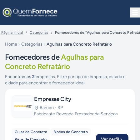
Pular para o conteúdo
Página Inicial
/
Categorias
/
Fornecedores de "Agulhas para Concreto Refratá
Home
Categorias
Agulhas para Concreto Refratário
Fornecedores de
Agulhas para
Concreto Refratário
Encontramos
2
empresas. Filtre por tipo de empresa, estado e
cidade para encontrar o fornecedor ideal.
Empresas City
Barueri
-
SP
Fabricante
·
Revenda
·
Prestador de Serviços
Guias de Concreto
Blocos de Concreto
Ver perfil
Pisos de Concreto