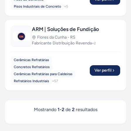
Pisos Industriais de Concreto
+
5
ARM | Soluções de Fundição
Flores da Cunha
-
RS
Fabricante
·
Distribuição
·
Revenda
+
2
Cerâmicas Refratárias
Concretos Refratários
Ver perfil
Cerâmicas Refratárias para Caldeiras
Refratários Industriais
+
57
Mostrando
1
-
2
de
2
resultados