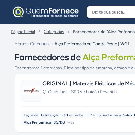
Pular para o conteúdo
Página Inicial
/
Categorias
/
Fornecedores de "Alça Preforma
Home
Categorias
Alça Preformada de Contra Poste | WGL
Fornecedores de
Alça Preform
Encontramos
1
empresas. Filtre por tipo de empresa, estado e ci
ORIGINAL | Materais Elétricos de Méd
Guarulhos
-
SP
Distribuição
·
Revenda
Laços de Distribuição Pré-Formados
Pré-Formados para Redes de
Alça Preformada | SG/DG
+
22