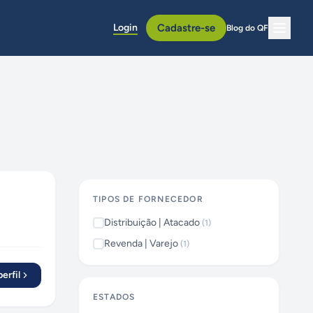
Login
Cadastre-se
Blog do QF
TIPOS DE FORNECEDOR
Distribuição | Atacado
(
1
)
Revenda | Varejo
(
1
)
erfil
ESTADOS