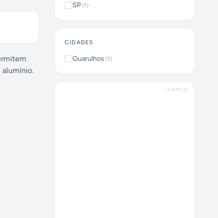
SP
(
1
)
CIDADES
permitem
Guarulhos
(
1
)
 alumínio.
ANÚNCIO