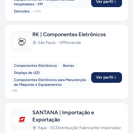
Ver perfil
Hospitalares - EPI
Eletrodos
+
100
RK | Componentes Eletrônicos
São Paulo
-
SP
Revenda
Componentes Eletrônicos
Bornes
Displays de LED
Ver perfil
Componentes Eletrônicos para Manutenção
de Máquinas e Equipamentos
+
48
SANTANA | Importação e
Exportação
Itajaí
-
SC
Distribuição
·
Fabricante
·
Importador