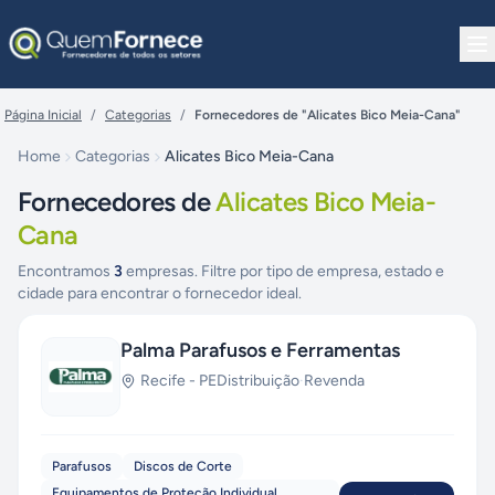
Pular para o conteúdo
Página Inicial
/
Categorias
/
Fornecedores de "Alicates Bico Meia-Cana"
Home
Categorias
Alicates Bico Meia-Cana
Fornecedores de
Alicates Bico Meia-
Cana
Encontramos
3
empresas. Filtre por tipo de empresa, estado e
cidade para encontrar o fornecedor ideal.
Palma Parafusos e Ferramentas
Recife
-
PE
Distribuição
·
Revenda
Parafusos
Discos de Corte
Equipamentos de Proteção Individual