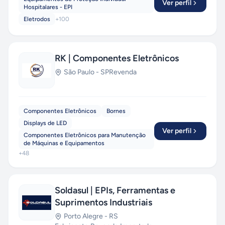
Ver perfil
Hospitalares - EPI
Eletrodos
+
100
RK | Componentes Eletrônicos
São Paulo
-
SP
Revenda
Componentes Eletrônicos
Bornes
Displays de LED
Ver perfil
Componentes Eletrônicos para Manutenção
de Máquinas e Equipamentos
+
48
Soldasul | EPIs, Ferramentas e
Suprimentos Industriais
Porto Alegre
-
RS