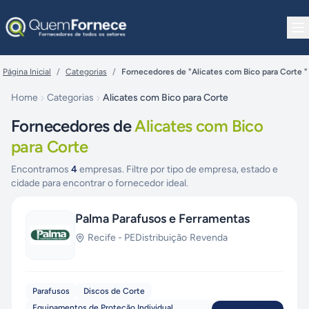
Pular para o conteúdo
Página Inicial
/
Categorias
/
Fornecedores de "Alicates com Bico para Corte "
Home
Categorias
Alicates com Bico para Corte
Fornecedores de
Alicates com Bico
para Corte
Encontramos
4
empresas. Filtre por tipo de empresa, estado e
cidade para encontrar o fornecedor ideal.
Palma Parafusos e Ferramentas
Recife
-
PE
Distribuição
·
Revenda
Parafusos
Discos de Corte
Equipamentos de Proteção Individual