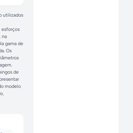
 utilizados
e esforços
, na
pla gama de
da. Os
diâmetros
dagem.
pingos de
presentar
 do modelo
o,