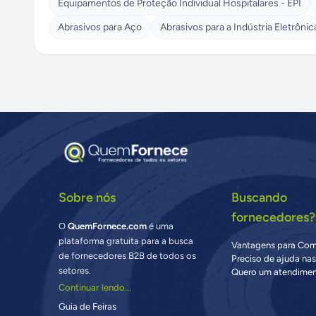
Equipamentos de Proteção Individual Hospitalares - EPI
Abrasivos para Aço
Abrasivos para a Indústria Eletrônic
Sobre nós
Buscando
fornecedores?
O
QuemFornece.com
é uma
plataforma gratuita para a busca
Vantagens para Co
de fornecedores B2B de todos os
Preciso de ajuda na
setores.
Quero um atendimen
Continuar lendo...
Guia de Feiras