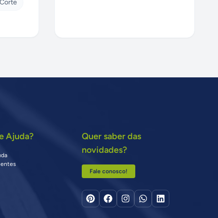
 Corte
e Ajuda?
Quer saber das
novidades?
uda
uentes
Fale conosco!