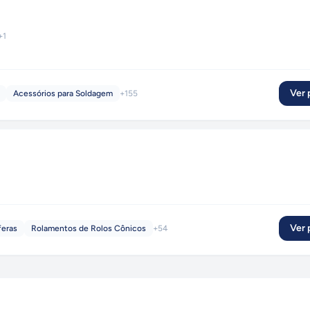
+
1
Ver p
Acessórios para Soldagem
+
155
Ver p
feras
Rolamentos de Rolos Cônicos
+
54