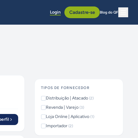
Login
Cadastre-se
Blog do QF
TIPOS DE FORNECEDOR
Distribuição | Atacado
(
2
)
Revenda | Varejo
(
3
)
Loja Online | Aplicativo
(
1
)
erfil
Importador
(
2
)