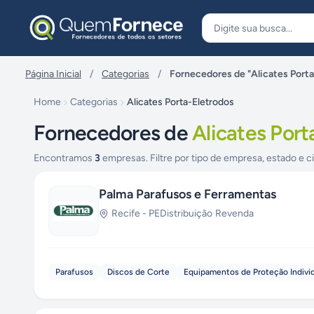
Pular para o conteúdo
Página Inicial
/
Categorias
/
Fornecedores de "Alicates Porta
Home
Categorias
Alicates Porta-Eletrodos
Fornecedores de
Alicates Port
Encontramos
3
empresas. Filtre por tipo de empresa, estado e c
Palma Parafusos e Ferramentas
Recife
-
PE
Distribuição
·
Revenda
Parafusos
Discos de Corte
Equipamentos de Proteção Individu