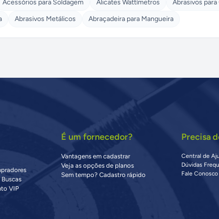
Acessórios para Soldagem
Alicates Wattímetros
Abrasivos para
a
Abrasivos Metálicos
Abraçadeira para Mangueira
É um fornecedor?
Precisa d
Vantagens em cadastrar
Central de Aj
Dúvidas Freq
Veja as opções de planos
mpradores
Fale Conosco
Sem tempo? Cadastro rápido
s Buscas
to VIP