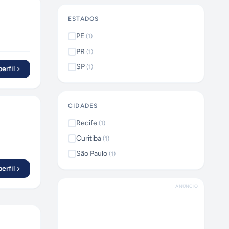
ESTADOS
PE
(
1
)
PR
(
1
)
SP
(
1
)
erfil
CIDADES
Recife
(
1
)
Curitiba
(
1
)
São Paulo
(
1
)
erfil
ANÚNCIO