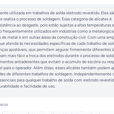
te utilizada em trabalhos de solda eletrodo revestido. Eles são
 realiza o processo de soldagem. Essa categoria de alicates é
sistência ao desgaste, pois estão sujeitas a altas temperaturas 
ão frequentemente utilizados em indústrias como a metalúrgica
s de metal e em outras áreas da construção civil. Com uma am
ue atenda às necessidades específicas de cada trabalho de sol
inças ajustáveis, que permitem segurar firmemente diferentes 
rnam mais fácil a troca dos eletrodos durante o processo de sol
mentos antiaderentes que evitam o acúmulo de escória ou res
l para o operador. Além disso, esses alicates também podem a
ades de diferentes trabalhos de soldagem. Independentemente
ssenciais para qualquer trabalho de solda com eletrodo revestid
abilidade e facilidade de uso.
ODOS