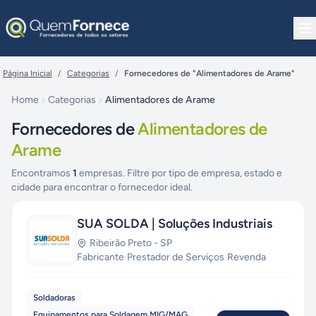
Pular para o conteúdo
Página Inicial
/
Categorias
/
Fornecedores de "Alimentadores de Arame"
Home
Categorias
Alimentadores de Arame
Fornecedores de
Alimentadores de
Arame
Encontramos
1
empresas. Filtre por tipo de empresa, estado e
cidade para encontrar o fornecedor ideal.
SUA SOLDA | Soluções Industriais
Ribeirão Preto
-
SP
Fabricante
·
Prestador de Serviços
·
Revenda
Soldadoras
Equipamentos para Soldagem MIG/MAG