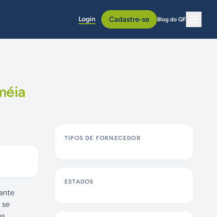
Login
Cadastre-se
Blog do QF
méia
TIPOS DE FORNECEDOR
ESTADOS
rante
 se
ns