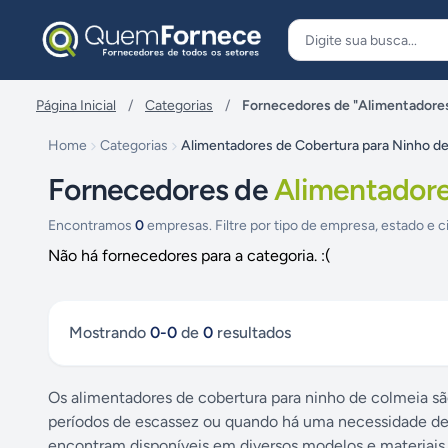
Pular para o conteúdo
Página Inicial
/
Categorias
/
Fornecedores de "Alimentadores
Home
Categorias
Alimentadores de Cobertura para Ninho d
Fornecedores de
Alimentadore
Encontramos
0
empresas. Filtre por tipo de empresa, estado e c
Não há fornecedores para a categoria. :(
Mostrando
0
-
0
de
0
resultados
Os alimentadores de cobertura para ninho de colmeia são
períodos de escassez ou quando há uma necessidade de
encontram disponíveis em diversos modelos e materiais