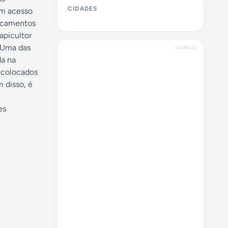
CIDADES
am acesso
dicamentos
apicultor
. Uma das
ANÚNCIO
da na
 colocados
 disso, é
es