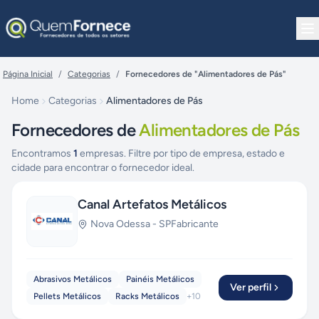
Pular para o conteúdo
Página Inicial
/
Categorias
/
Fornecedores de "Alimentadores de Pás"
Home
Categorias
Alimentadores de Pás
Fornecedores de
Alimentadores de Pás
Encontramos
1
empresas. Filtre por tipo de empresa, estado e
cidade para encontrar o fornecedor ideal.
Canal Artefatos Metálicos
Nova Odessa
-
SP
Fabricante
Abrasivos Metálicos
Painéis Metálicos
Ver perfil
Pellets Metálicos
Racks Metálicos
+
10