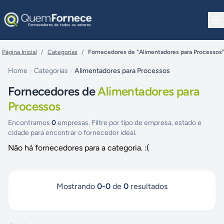
Pular para o conteúdo
Página Inicial
/
Categorias
/
Fornecedores de "Alimentadores para Processos
Home
Categorias
Alimentadores para Processos
Fornecedores de
Alimentadores para
Processos
Encontramos
0
empresas. Filtre por tipo de empresa, estado e
cidade para encontrar o fornecedor ideal.
Não há fornecedores para a categoria. :(
Mostrando
0
-
0
de
0
resultados