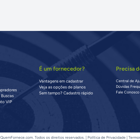
É um fornecedor?
Precisa d
Vantagens em cadastrar
Central de Aj
Dúvidas Freq
Veja as opções de planos
mpradores
Fale Conosco
Sem tempo? Cadastro rápido
s Buscas
to VIP
QuemFornece.com. Todos os direitos reservados. |
Política de Privacidade
|
Termo