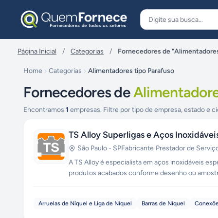
Pular para o conteúdo
Página Inicial
/
Categorias
/
Fornecedores de "Alimentadores
Home
Categorias
Alimentadores tipo Parafuso
Fornecedores de
Alimentadore
Encontramos
1
empresas. Filtre por tipo de empresa, estado e ci
TS Alloy Superligas e Aços Inoxidávei
São Paulo
-
SP
Fabricante
·
Prestador de Serviç
A TS Alloy é especialista em aços inoxidáveis espe
produtos acabados conforme desenho ou amost
especiais. A TS Alloy supre sua produção com barr
outros.
Arruelas de Níquel e Liga de Níquel
Barras de Níquel
Conexões