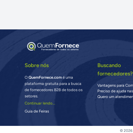
Sobre nós
Buscando
fornecedores?
O
QuemFornece.com
é uma
plataforma gratuita para a busca
Vantagens para Co
de fornecedores B2B de todos os
Preciso de ajuda na
setores.
Quero um atendimen
Continuar lendo...
Guia de Feiras
© 2026 