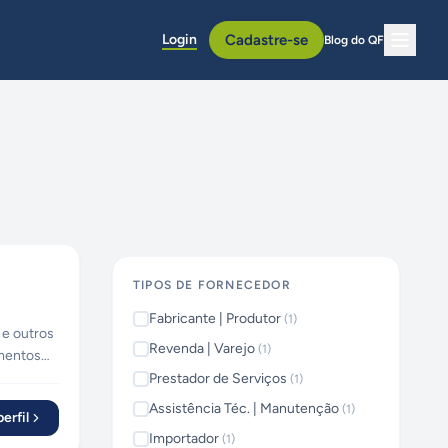
Login
Cadastre-se
Blog do QF
TIPOS DE FORNECEDOR
Fabricante | Produtor
(
1
)
 e outros
Revenda | Varejo
(
1
)
mentos
a, entre
Prestador de Serviços
(
1
)
Assistência Téc. | Manutenção
(
1
)
erfil
Importador
(
1
)