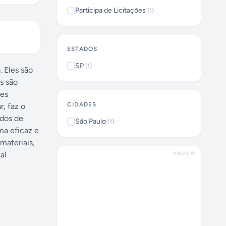
Participa de Licitações
(
1
)
ESTADOS
SP
(
1
)
. Eles são
s são
ses
CIDADES
, faz o
ados de
São Paulo
(
1
)
ma eficaz e
materiais,
al
ANÚNCIO