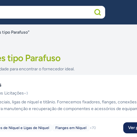
 tipo Parafuso"
s tipo Parafuso
dade para encontrar o fornecedor ideal.
s
os
·
Licitações
+
3
ciais, ligas de níquel e titânio. Fornecemos fixadores, flanges, conexões
ra manutenção e recuperação de componentes e acessórios de equipa
as redondas, barras retangulares, barras ocas, discos, anéis sem costur
Ver p
 de Níquel e Ligas de Níquel
Flanges em Níquel
+
70