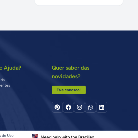
e Ajuda?
Quer saber das
novidades?
uda
uentes
Fale conosco!
s de Uso
Need help with the Brazilian