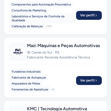
facilitadores entre as empresas e os laboratórios
Componentes para Automação Pneumática
na Calibração e Reparo de: Manômetros Digitais
Consultoria de Marketing
e Analógicos, Manovacuômetro, Transmissores,
Ver perfil
Laboratórios e Serviços de Controle da
Controladores, Pressostatos, Válvulas,
Qualidade
Registradores Gráficos, Esfigmomanômetros,
Calibração de Balanças
+
193
etc.
Mazi Máquinas e Peças Automotivas
Caxias do Sul
-
RS
Fabricante
·
Revenda
·
Assistência Técnica
Furadeiras Industriais
Fabricante de Autopeças
Ver perfil
Arqueadora de Molas
Ferramentas de Aparafusar
+
6
KMC | Tecnologia Automotiva