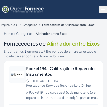
Pular para o conteúdo
Página Inicial
/
Categorias
/
Fornecedores de "Alinhador entre Eixos"
Home
Categorias
Alinhador entre Eixos
Fornecedores de
Alinhador entre Eixos
Encontramos
3
empresas. Filtre por tipo de empresa, estado e
cidade para encontrar o fornecedor ideal.
Pocket194 | Calibração e Reparo de
Instrumentos
Rio de Janeiro
-
RJ
Prestador de Serviços
·
Revenda
·
Loja Online
A Pocket194 cuida da gestão da manutenção e
reparo de instrumentos de medição para as mais
distintas finalidades. Atuamos como