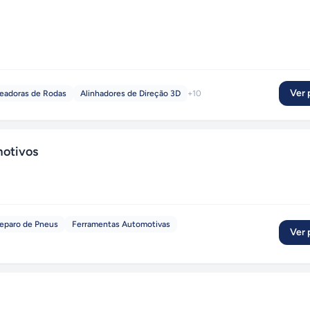
Ver p
eadoras de Rodas
Alinhadores de Direção 3D
+
10
otivos
eparo de Pneus
Ferramentas Automotivas
Ver p