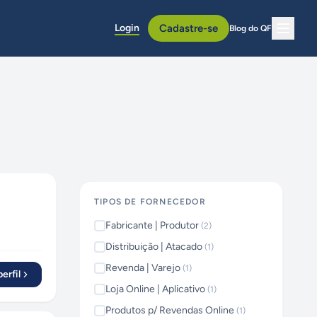
Login
Cadastre-se
Blog do QF
TIPOS DE FORNECEDOR
Fabricante | Produtor
(
2
)
Distribuição | Atacado
(
1
)
Revenda | Varejo
(
1
)
erfil
Loja Online | Aplicativo
(
1
)
Produtos p/ Revendas Online
(
1
)