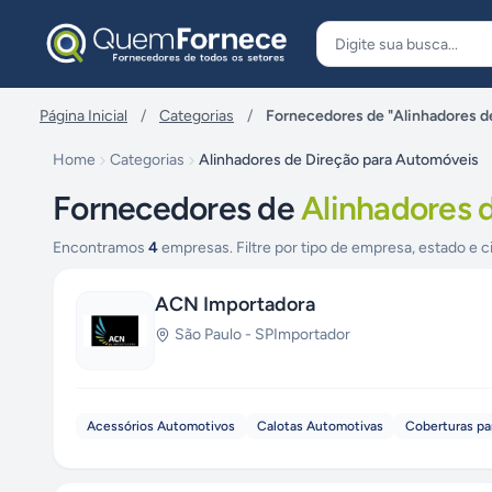
Pular para o conteúdo
Página Inicial
/
Categorias
/
Fornecedores de "Alinhadores d
Home
Categorias
Alinhadores de Direção para Automóveis
Fornecedores de
Alinhadores 
Encontramos
4
empresas. Filtre por tipo de empresa, estado e c
ACN Importadora
São Paulo
-
SP
Importador
Acessórios Automotivos
Calotas Automotivas
Coberturas pa