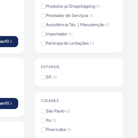
Produtos p/ Dropshipping
(
1
)
Prestador de Serviços
(
1
)
Assistência Téc. | Manutenção
(
1
)
Importador
(
1
)
erfil
Participa de Licitações
(
1
)
ESTADOS
SP
(
4
)
CIDADES
erfil
São Paulo
(
2
)
Itu
(
1
)
Piracicaba
(
1
)