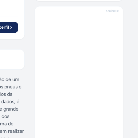
ANÚNCIO
erfil
ção de um
os pneus e
los da
s dados, é
de grande
 dos
ema de
em realizar