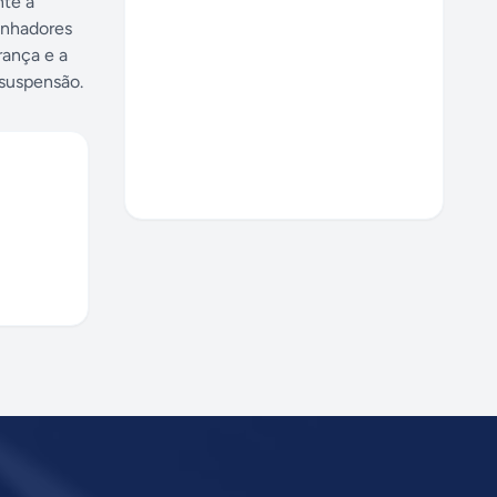
nte a
inhadores
rança e a
suspensão.