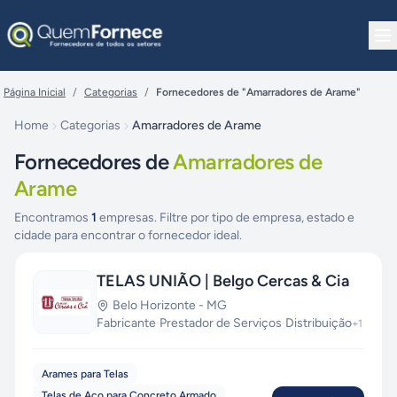
Pular para o conteúdo
Página Inicial
/
Categorias
/
Fornecedores de "Amarradores de Arame"
Home
Categorias
Amarradores de Arame
Fornecedores de
Amarradores de
Arame
Encontramos
1
empresas. Filtre por tipo de empresa, estado e
cidade para encontrar o fornecedor ideal.
TELAS UNIÃO | Belgo Cercas & Cia
Belo Horizonte
-
MG
Fabricante
·
Prestador de Serviços
·
Distribuição
+
1
Arames para Telas
Telas de Aço para Concreto Armado