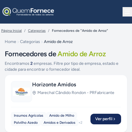
Pular para o conteúdo
Página Inicial
/
Categorias
/
Fornecedores de "Amido de Arroz"
Home
Categorias
Amido de Arroz
Fornecedores de
Amido de Arroz
Encontramos
2
empresas. Filtre por tipo de empresa, estado e
cidade para encontrar o fornecedor ideal.
Horizonte Amidos
Marechal Cândido Rondon
-
PR
Fabricante
Insumos Agrícolas
Amido de Milho
Ver perfil
Polvilho Azedo
Amidos e Derivados
+
2