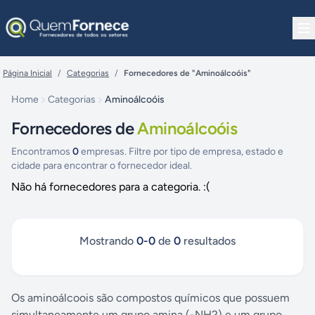
Pular para o conteúdo
Página Inicial
/
Categorias
/
Fornecedores de "Aminoálcoóis"
Home
Categorias
Aminoálcoóis
Fornecedores de
Aminoálcoóis
Encontramos
0
empresas. Filtre por tipo de empresa, estado e
cidade para encontrar o fornecedor ideal.
Não há fornecedores para a categoria. :(
Mostrando
0
-
0
de
0
resultados
Os aminoálcoois são compostos químicos que possuem
simultaneamente um grupo amina (-NH2) e um grupo