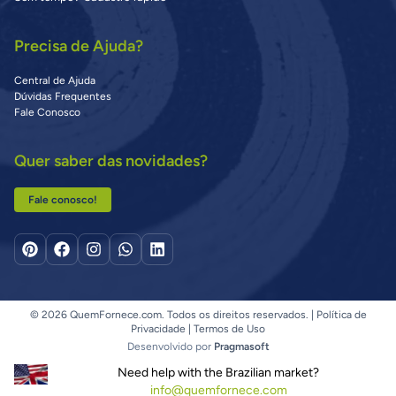
Precisa de Ajuda?
Central de Ajuda
Dúvidas Frequentes
Fale Conosco
Quer saber das novidades?
Fale conosco!
© 2026 QuemFornece.com. Todos os direitos reservados. |
Política de
Privacidade
|
Termos de Uso
Desenvolvido por
Pragmasoft
Need help with the Brazilian market?
info@quemfornece.com