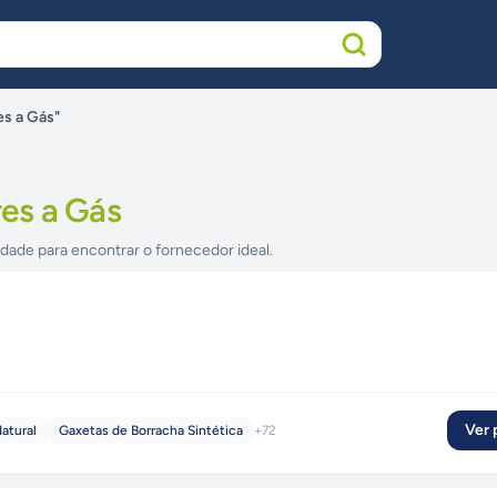
s a Gás"
es a Gás
idade para encontrar o fornecedor ideal.
Ver p
atural
Gaxetas de Borracha Sintética
+
72