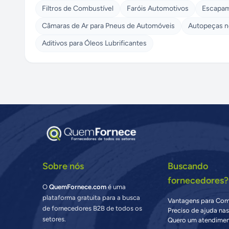
Filtros de Combustível
Faróis Automotivos
Escapam
Câmaras de Ar para Pneus de Automóveis
Autopeças n
Aditivos para Óleos Lubrificantes
Sobre nós
Buscando
fornecedores?
O
QuemFornece.com
é uma
plataforma gratuita para a busca
Vantagens para Co
de fornecedores B2B de todos os
Preciso de ajuda na
setores.
Quero um atendimen