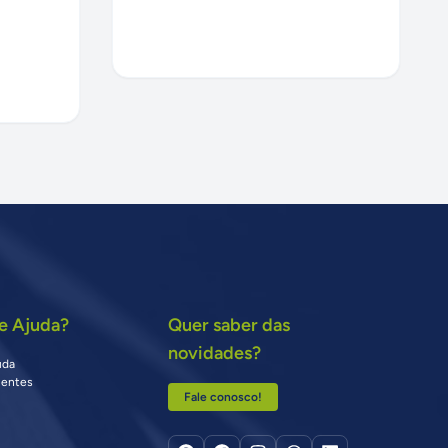
e Ajuda?
Quer saber das
novidades?
uda
uentes
Fale conosco!