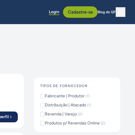
Login
Cadastre-se
Blog do QF
TIPOS DE FORNECEDOR
Fabricante | Produtor
(
1
)
Distribuição | Atacado
(
1
)
Revenda | Varejo
(
2
)
erfil
Produtos p/ Revendas Online
(
2
)