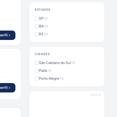
ESTADOS
SP
(
1
)
BA
(
1
)
RS
(
1
)
erfil
CIDADES
São Caetano do Sul
(
1
)
Piatã
(
1
)
Porto Alegre
(
1
)
erfil
ANÚNCIO