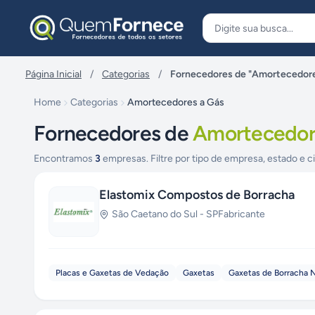
Pular para o conteúdo
Página Inicial
/
Categorias
/
Fornecedores de "Amortecedore
Home
Categorias
Amortecedores a Gás
Fornecedores de
Amortecedor
Encontramos
3
empresas. Filtre por tipo de empresa, estado e c
Elastomix Compostos de Borracha
São Caetano do Sul
-
SP
Fabricante
Placas e Gaxetas de Vedação
Gaxetas
Gaxetas de Borracha N