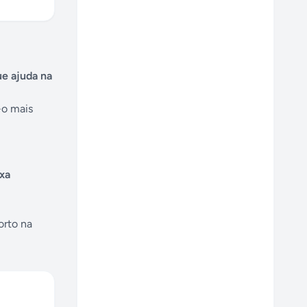
ue ajuda na
-o mais
ixa
orto na