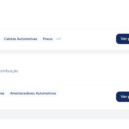
Ver p
Calotas Automotivas
Pneus
+
47
istribuição
ras
Amortecedores Automotivos
Ver p