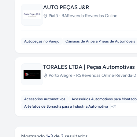
AUTO PEÇAS J&R
Piatã
-
BA
Revenda
·
Revendas Online
Autopeças no Varejo
Câmaras de Ar para Pneus de Automóveis
TORALES LTDA | Peças Automotivas
Porto Alegre
-
RS
Revendas Online
·
Revenda
·
D
Acessórios Automotivos
Acessórios Automotivos para Montado
Artefatos de Borracha para a Industria Automotiva
+
71
Mostrando
1
-
3
de
3
resultados