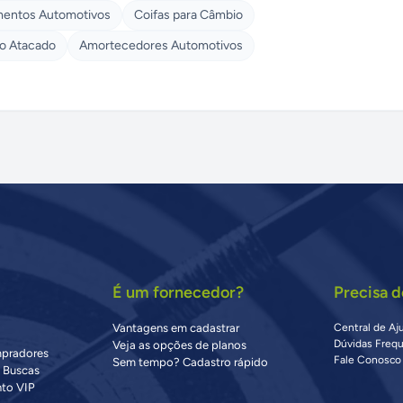
entos Automotivos
Coifas para Câmbio
o Atacado
Amortecedores Automotivos
É um fornecedor?
Precisa d
Vantagens em cadastrar
Central de Aj
Dúvidas Freq
Veja as opções de planos
mpradores
Fale Conosco
Sem tempo? Cadastro rápido
s Buscas
to VIP