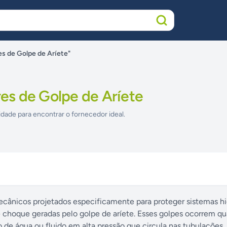
s de Golpe de Aríete"
s de Golpe de Aríete
idade para encontrar o fornecedor ideal.
ecânicos projetados especificamente para proteger sistemas hi
 choque geradas pelo golpe de aríete. Esses golpes ocorrem q
de água ou fluido em alta pressão que circula nas tubulações.