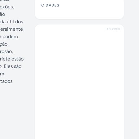
CIDADES
exões,
são
da útil dos
geralmente
ANÚNCIO
ete podem
ção,
rosão,
ríete estão
. Eles são
om
ltados