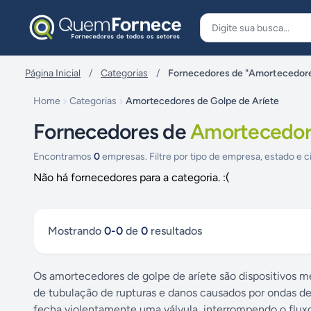
Pular para o conteúdo
Página Inicial
/
Categorias
/
Fornecedores de "Amortecedore
Home
Categorias
Amortecedores de Golpe de Aríete
Fornecedores de
Amortecedore
Encontramos
0
empresas. Filtre por tipo de empresa, estado e c
Não há fornecedores para a categoria. :(
Mostrando
0
-
0
de
0
resultados
Os amortecedores de golpe de aríete são dispositivos m
de tubulação de rupturas e danos causados por ondas de
fecha violentamente uma válvula, interrompendo o fluxo 