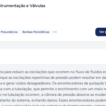
trumentação e Válvulas
Ver p
 Pneumáticos
Bombas Peristálticas
+
28
s para reduzir as oscilações que ocorrem no fluxo de fluidos 
orque as oscilações repentinas de pressão podem resultar em d
ema e gerar ruídos desagradáveis. Os amortecedores de pulsação
nha com a tubulação, que permite o enchimento com um meio r
ão na tubulação ocorrem, a câmara de pressão absorve as muda
restante do sistema, evitando danos. Esses amortecedores pode
, e suas aplicações incluem sistemas de bombeamento, sistem