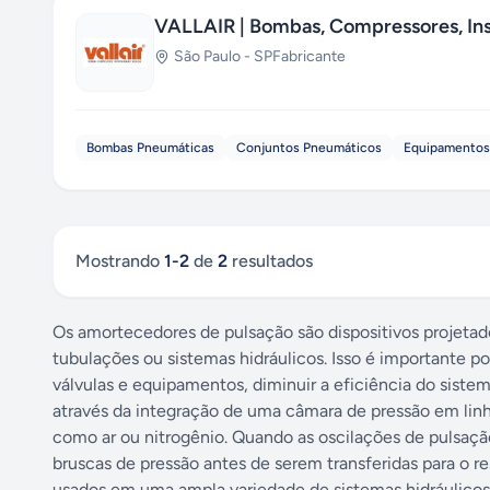
VALLAIR | Bombas, Compressores, Ins
São Paulo
-
SP
Fabricante
Bombas Pneumáticas
Conjuntos Pneumáticos
Equipamentos
Mostrando
1
-
2
de
2
resultados
Os amortecedores de pulsação são dispositivos projetado
tubulações ou sistemas hidráulicos. Isso é importante p
válvulas e equipamentos, diminuir a eficiência do sist
através da integração de uma câmara de pressão em li
como ar ou nitrogênio. Quando as oscilações de pulsaç
bruscas de pressão antes de serem transferidas para o 
usados em uma ampla variedade de sistemas hidráulicos