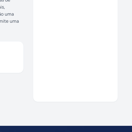
is,
são uma
rmite uma