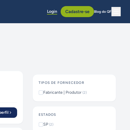
Login
Cadastre-se
Blog do QF
TIPOS DE FORNECEDOR
Fabricante | Produtor
(
2
)
erfil
ESTADOS
SP
(
2
)