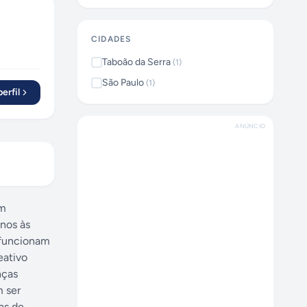
CIDADES
Taboão da Serra
(
1
)
São Paulo
(
1
)
erfil
ANÚNCIO
em
anos às
 funcionam
eativo
nças
m ser
as de