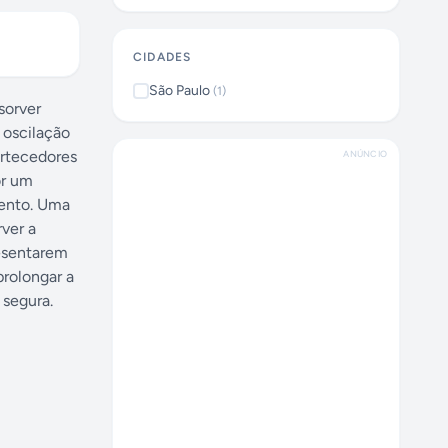
CIDADES
São Paulo
(
1
)
sorver
 oscilação
ortecedores
ANÚNCIO
or um
mento. Uma
rver a
resentarem
prolongar a
 segura.