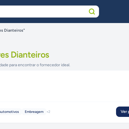
s Dianteiros"
s Dianteiros
dade para encontrar o fornecedor ideal.
Ver p
Automotivos
Embreagem
+
2