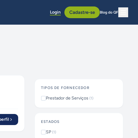
Login
Cadastre-se
Blog do QF
TIPOS DE FORNECEDOR
Prestador de Serviços
(
1
)
erfil
ESTADOS
SP
(
1
)