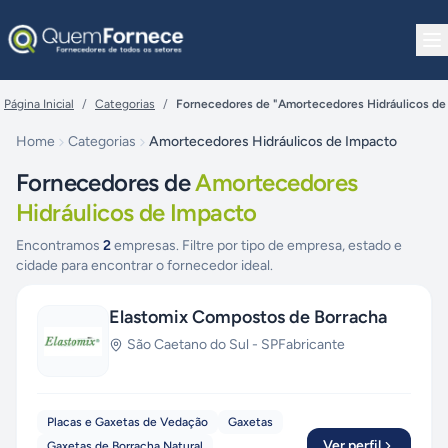
Pular para o conteúdo
Página Inicial
/
Categorias
/
Fornecedores de "Amortecedores Hidráulicos de
Home
Categorias
Amortecedores Hidráulicos de Impacto
Fornecedores de
Amortecedores
Hidráulicos de Impacto
Encontramos
2
empresas. Filtre por tipo de empresa, estado e
cidade para encontrar o fornecedor ideal.
Elastomix Compostos de Borracha
São Caetano do Sul
-
SP
Fabricante
Placas e Gaxetas de Vedação
Gaxetas
Ver perfil
Gaxetas de Borracha Natural